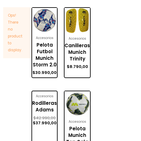
Ops!
There
no
product
Accesorios
Accesorios
to
Pelota
Canilleras
display.
Futbol
Munich
Munich
Trinity
Storm 2.0
$
8.790,00
$
30.990,00
Accesorios
Rodilleras
Adams
$
42.990,00
Accesorios
$
37.990,00
Pelota
Munich