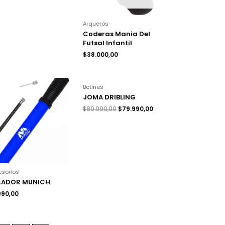
Arqueros
Coderas Mania Del
Futsal Infantil
$
38.000,00
Botines
JOMA DRIBLING
$
89.990,00
$
79.990,00
esorios
FLADOR MUNICH
990,00