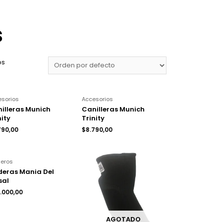
s
os
esorios
Accesorios
illeras Munich
Canilleras Munich
nity
Trinity
790,00
$
8.790,00
ueros
eras Mania Del
sal
.000,00
AGOTADO