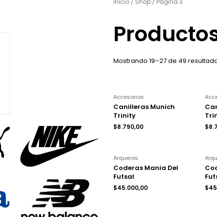
Inicio
/
Shop
/ Página 3
Producto
Mostrando 19–27 de 49 resultad
Accesorios
Acc
Canilleras Munich
Can
Trinity
Tri
$
8.790,00
$
8.
Arqueros
Arq
Coderas Mania Del
Cod
Futsal
Fut
$
45.000,00
$
45