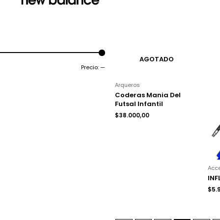
AGOTADO
Precio:
—
Arqueros
Coderas Mania Del
Futsal Infantil
$
38.000,00
Acc
IN
$
5.